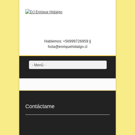
Instagram
Twitter
Facebook
Spotify
Flickr
Hablemos: +56999726959 ||
hola@enriquehidalgo.cl
- Menû -
Contáctame