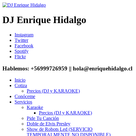
DJ Enrique Hidalgo
Instagram
Twitter
Facebook
Spotify
Flickr
Hablemos: +56999726959 || hola@enriquehidalgo.cl
Inicio
Cotiza
Precios (DJ y KARAOKE)
Conóceme
Servicios
Karaoke
Precios (DJ y KARAOKE)
Pide Tu Canción
Doble de Elvis Presley
Show de Robots Led (SERVICIO
TEMPORALMENTE NO DISPONIBLE)