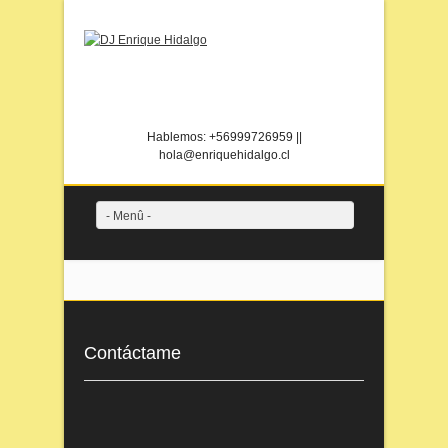
Instagram
Twitter
Facebook
Spotify
Flickr
Hablemos: +56999726959 ||
hola@enriquehidalgo.cl
- Menû -
Contáctame