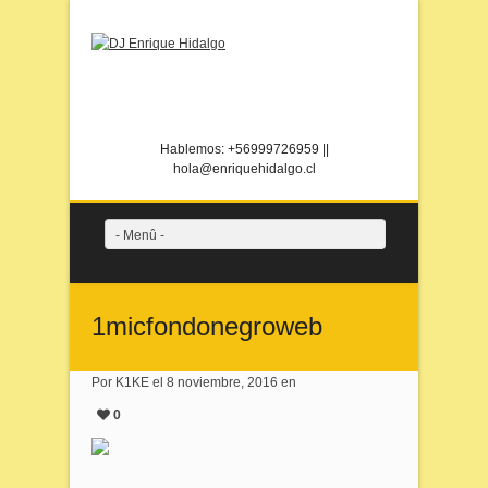
Instagram
Twitter
Facebook
Spotify
Flickr
Hablemos: +56999726959 ||
hola@enriquehidalgo.cl
- Menû -
1micfondonegroweb
Por K1KE el 8 noviembre, 2016 en
0